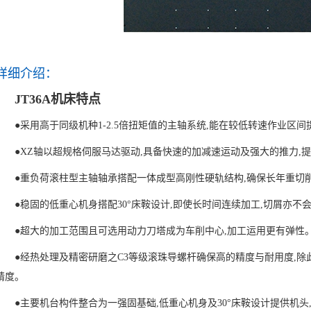
详细介绍：
JT36A机床特点
●
采用高于同级机种1-2.5倍扭矩值的主轴系统,能在较低转速作业区
●
XZ轴以超规格伺服马达驱动,具备快速的加减速运动及强大的推力,
●
重负荷滚柱型主轴轴承搭配一体成型高刚性硬轨结构,确保长年重切
●
稳固的低重心机身搭配30°床鞍设计,即使长时间连续加工,切屑亦不
●
超大的加工范围且可选用动力刀塔成为车削中心,加工运用更有弹性
●
经热处理及精密研磨之C3等级滚珠导螺杆确保高的精度与耐用度,除
精度。
●
主要机台构件整合为一强固基础,低重心机身及30°床鞍设计提供机头