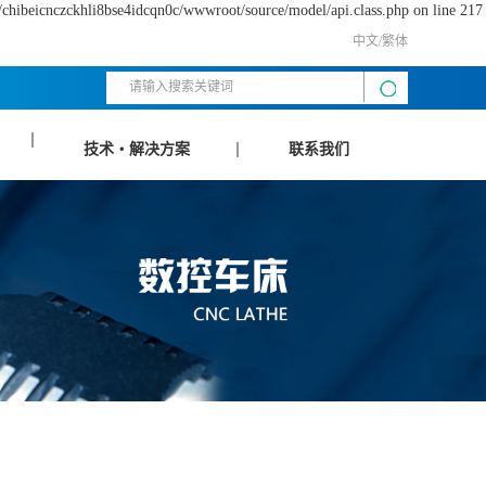
/chibeicnczckhli8bse4idcqn0c/wwwroot/source/model/api.class.php on line 217
中文/繁体
技术・解决方案
联系我们