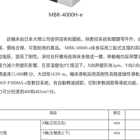
該機床由日本大隈公司提供技術和圖紙，除數控系統和關鍵零件外，
越、價格合理、可靠耐用的產品。 MBR-5000H-e床身採用三點式支
加強筋，提高了剛性。滾柱丝杆螺母座與床身做成一體，移動軸均採用雙
極力減少熱變形影響，在室溫變化8℃情況下，X向熱變形為3μm，Y向Z
轉速達15,000轉/分，大扭矩163N·m。機床導軌採用高剛性高精度線性
OSP-P300MA-e型數控系統，有自動轉速調節，切削參數調節等導航功能，性能
力可分別達到400和483cm³/分。
項目
單位
X軸(立柱左右)
mm
行程
Y軸(主軸頭上下)
mm