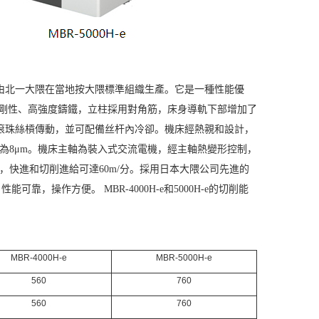
由北一大隈在當地按大隈標準組織生產。它是一種性能優
撐的高剛性、高強度鑄鐵，立柱採用對角筋，床身導軌下部增加了
滾珠絲槓傳動，並可配備丝杆內冷卻。機床經熱親和設計，
向為8μm。機床主軸為裝入式交流電機，經主軸熱變形控制，
導軌，快進和切削進給可達60m/分。採用日本大隈公司先進的
可靠，操作方便。 MBR-4000H-e和5000H-e的切削能
MBR-4000H-e
MBR-5000H-e
560
760
560
760