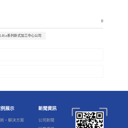
0
R-H-e系列卧式加工中心公司
案例展示
新聞資訊
術・解決方案
公司新聞