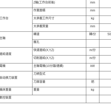
Z軸(工作台前後)
mm
作業面積
mm
工作台
大承載工件尺寸
kg
大承載質量
mm
轉速
轉/分
50
主軸
錐孔
快速進給(X,Y,Z)
m/分
進給速度
切削進給(X,Y,Z)
m/分
電機
主軸電機(10分鐘/連續)
kW
刀柄型式
自动换刀装置
刀庫容量
把
機床重量
重量
kg
數控裝置