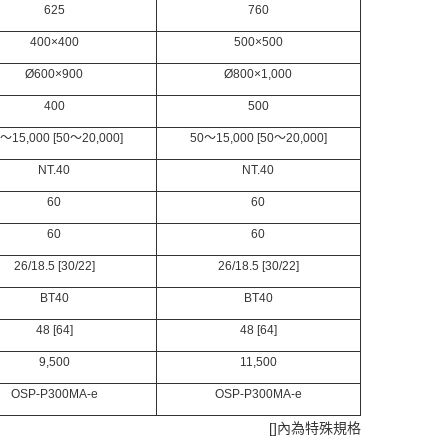
625
760
400×400
500×500
Ø600×900
Ø800×1,000
400
500
～15,000 [50～20,000]
50～15,000 [50～20,000]
NT.40
NT.40
60
60
60
60
26/18.5 [30/22]
26/18.5 [30/22]
BT40
BT40
48 [64]
48 [64]
9,500
11,500
OSP-P300MA-e
OSP-P300MA-e
[]內為特殊規格