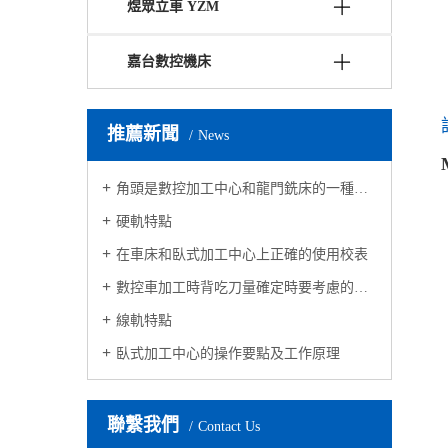
煜眾立車 YZM
嘉台數控機床
推薦新聞
News
角頭是數控加工中心和龍門銑床的一種附件
硬軌特點
在車床和臥式加工中心上正確的使用校表
數控車加工時背吃刀量確定時要考慮的三個因素
線軌特點
臥式加工中心的操作要點及工作原理
聯繫我們
Contact Us