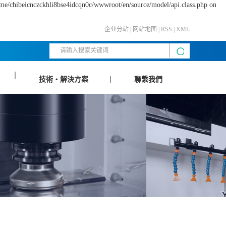
home/chibeicnczckhli8bse4idcqn0c/wwwroot/en/source/model/api.class.php on
企业分站
|
网站地图
|
RSS
|
XML
技術・解決方案
聯繫我們