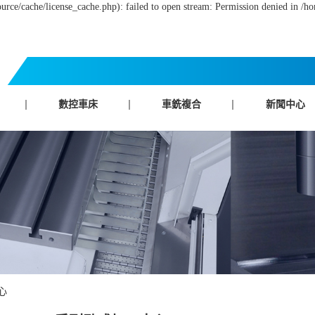
rce/cache/license_cache.php): failed to open stream: Permission denied in /
數控車床
車銑複合
新聞中心
心