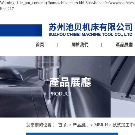
Warning: file_put_contents(/home/chibeicnczckhli8bse4idcqn0c/wwwroot/en/sou
line 217
首頁
關於我們
產品展廳
您當前的位置 ：
首 页
>
产品展厅
>
MBR-H-e-臥式加工中