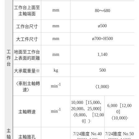
工作台上面至
mm
80～680
主軸端面
mm
ø500
工作台尺寸
mm
ø700×H500
大工件尺寸
工
地面至工作台
mm
1,140
作
上表面的距離
台
kg
500
大承載重量※
〈車削主軸轉
-1
min
〈1,000〉
速〉
10,000［15,000、
6,000［12,00
20,000、25,000］
-1
min
主軸轉速
0］
〈8,000、［12,00
〈10,000〉
0］〉
主
7/24錐度 No.40
7/24錐度 No.50
轴
主軸錐孔