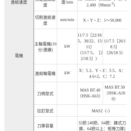
進給速度
度/min
-1
度
2,400（90min
）
切削進給速
mm/min
X・Y・Z：1～50,000
度
11/7.5［22/18.
5、30/22、15/
11/7.5［26/1
主軸電機(10
kW
11］
8.5］
分/連續)
〈11/7.5、［2
〈26/18.5〉
電機
2/18.5］〉
X：5.2、Y・Z：3.5、A：
kW
進給軸電機
4.6×2、C：7.2
MAS BT.50
MAS BT.40
〈HSK-A10
刀柄型式
〈HSK-A63〉
0〉
拉釘型式
MAS2〈-〉
32把 [48把、64把：鍊式刀
刀庫容量
庫、64把以上：矩陣刀庫]