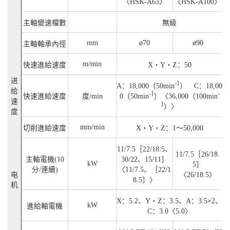
〈HSK-A63〉
〈HSK-A100〉
主軸變速檔數
無級
mm
ø70
ø90
主軸軸承內徑
m/min
快速進給速度
X・Y・Z：50
进
-1
A：18,000（50min
） C：18,00
给
-1
-
快速進給速度
度/min
0（50min
）〈36,000（100min
速
1
）〉
度
mm/min
切削進給速度
X・Y・Z：1～50,000
11/7.5［22/18.5、
11/7.5［26/18.
主軸電機(10
30/22、15/11］
kW
5］
分/連續)
〈11/7.5、［22/1
电
〈26/18.5〉
8.5］〉
机
X：5.2、Y・Z：3.5、A：3.5×2、
kW
進給軸電機
C：3.0〈5.0〉