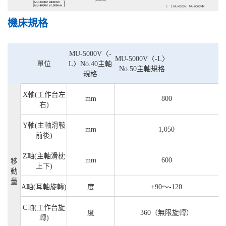
機床規格
MU-5000V〈-
MU-5000V〈-L〉
單位
L〉No.40主軸
No.50主軸規格
規格
X軸(工作台左
mm
800
右)
Y軸(主軸滑鞍
mm
1,050
前後)
Z軸(主軸滑枕
mm
600
移
上下)
動
量
A軸(耳軸旋轉)
度
+90～-120
C軸(工作台旋
度
360（無限旋轉）
轉)