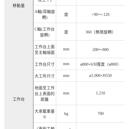
移動量
A軸(耳軸旋
度
+90～-120
轉)
C軸(工作台
度
360（無限旋轉）
旋轉)
工作台上面
mm
200～800
至主軸端面
mm
工作台尺寸
ø800×630寬度〈ø800〉
mm
ø1,000×H550
大工件尺寸
地面至工作
mm
1,210
台上表面的
工作台
距離
大承載重量
kg
700
※
〈車削主軸