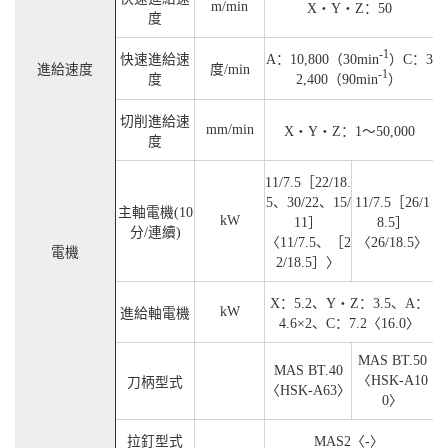
m/min
X・Y・Z：50
度
-1
快速進給速
A：10,800（30min
）C：3
進給速度
度/min
-1
度
2,400（90min
）
切削進給速
mm/min
X・Y・Z：1～50,000
度
11/7.5［22/18.
5、30/22、15/
11/7.5［26/1
主軸電機(10
kW
11］
8.5］
分/連續)
〈11/7.5、［2
〈26/18.5〉
電機
2/18.5］〉
X：5.2、Y・Z：3.5、A：
kW
進給軸電機
4.6×2、C：7.2〈16.0〉
MAS BT.50
MAS BT.40
〈HSK-A10
刀柄型式
〈HSK-A63〉
0〉
拉釘型式
MAS2〈-〉