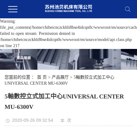
Warning:
file_put_contents(/home/chibeicnczckhli8bse4idcqn0c/wwwroot/en/source/cache
failed to open stream: Permission denied in
/home/chibeicnczckhli8bse4idcqn0c/wwwroot/en/source/model/api.class.php
on line 217
您當前的位置 ：
首 页
>
产品展厅
>
5軸數控立式加工中心
UNIVERSAL CENTER MU-6300V
5軸數控立式加工中心UNIVERSAL CENTER
MU-6300V
2020-09-26 09:32:54
次