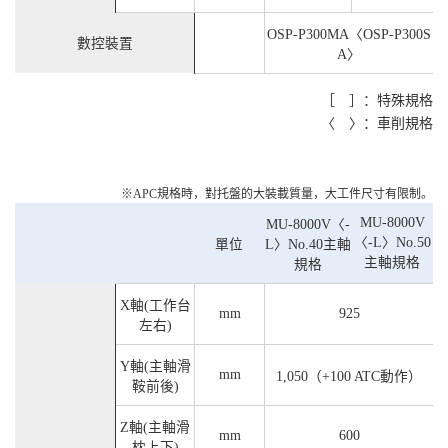
OSP-P300MA〈OSP-P300S
數控裝置
A〉
［ ］：特殊規格
〈 〉：車削規格
※APC規格時，對托盤的大裝載質量，大工件尺寸有限制。
MU-8000V
MU-8000V〈-
〈-L〉No.50
單位
L〉No.40主軸
主軸規格
規格
X軸(工作台
mm
925
左右)
Y軸(主軸滑
mm
1,050（+100 ATC動作）
鞍前後)
Z軸(主軸滑
mm
600
枕上下)