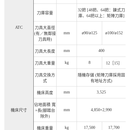
32把 [48把、64把：鍊式刀
刀庫容量
庫、64把以上：矩陣刀庫]
ATC
刀具大直徑
mm
ø90/ø125
ø100/ø152
(有／無鄰接
刀具時)
mm
400
刀具大長度
kg
8
刀具大重量
12［15］
刀具交換方
隨機存儲 (矩陣刀庫採用固
式
有地址方式)
mm
3,525
機床高度
佔地面積 寬
mm
4,850×2,990
機床尺寸
×長(腳踏台
除外)
kg
17,500
17,700
機床重量