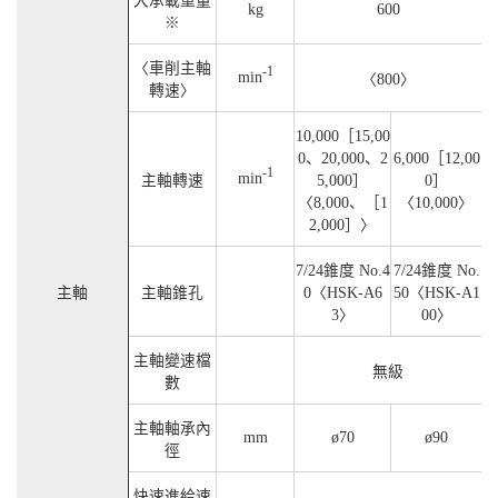
大承載重量
kg
600
※
〈車削主軸
-1
min
〈800〉
轉速〉
10,000［15,00
0、20,000、2
6,000［12,00
-1
min
主軸轉速
5,000］
0］
〈8,000、［1
〈10,000〉
2,000］〉
7/24錐度 No.4
7/24錐度 No.
主軸
主軸錐孔
0〈HSK-A6
50〈HSK-A1
3〉
00〉
主軸變速檔
無級
數
主軸軸承內
mm
ø70
ø90
徑
快速進給速