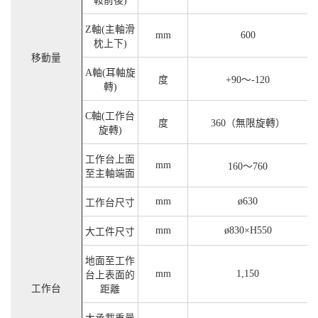
鞍前後)
Z軸(主軸滑
mm
600
枕上下)
移動量
A軸(耳軸旋
度
+90～-120
轉)
C軸(工作台
度
360（無限旋轉）
旋轉)
工作台上面
mm
160～760
至主軸端面
mm
ø630
工作台尺寸
mm
ø830×H550
大工件尺寸
地面至工作
mm
1,150
台上表面的
工作台
距離