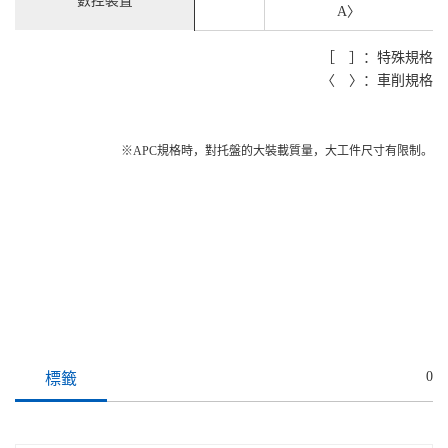
數控裝置
A〉
［ ］：特殊規格
〈 〉：車削規格
※APC規格時，對托盤的大裝載質量，大工件尺寸有限制。
0
標籤