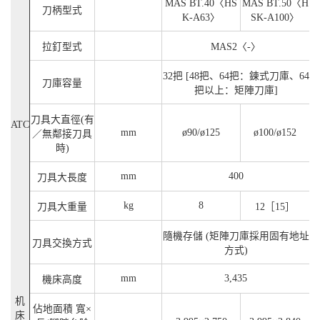
MAS BT.40〈HS
MAS BT.50〈H
刀柄型式
K-A63〉
SK-A100〉
拉釘型式
MAS2〈-〉
32把 [48把、64把：鍊式刀庫、64
刀庫容量
把以上：矩陣刀庫]
刀具大直徑(有
ATC
mm
ø90/ø125
ø100/ø152
／無鄰接刀具
時)
mm
400
刀具大長度
kg
8
刀具大重量
12［15］
隨機存儲 (矩陣刀庫採用固有地址
刀具交換方式
方式)
mm
3,435
機床高度
机
佔地面積 寬×
床