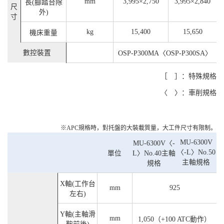
mm
3,995×2,750
3,995×2,840
長(腳踏台除
尺
外)
寸
kg
15,400
15,650
機床重量
數控裝置
OSP-P300MA〈OSP-P300SA〉
［ ］：特殊規格
〈 〉：車削規格
※APC規格時，對托盤的大裝載質量，大工件尺寸有限制。
MU-6300V
MU-6300V〈-
〈-L〉No.50
單位
L〉No.40主軸
主軸規格
規格
X軸(工作台
mm
925
左右)
Y軸(主軸滑
mm
1,050（+100 ATC動作）