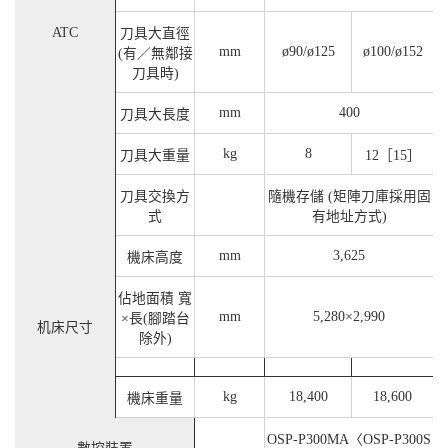
ATC
刀具大直徑
mm
ø90/ø125
ø100/ø152
(有／無鄰接
刀具時)
mm
400
刀具大長度
kg
8
刀具大重量
12［15］
刀具交換方
隨機存儲 (矩陣刀庫採用固
式
有地址方式)
mm
3,625
機床高度
佔地面積 寬
mm
5,280×2,990
×長(腳踏台
机床尺寸
除外)
kg
18,400
18,600
機床重量
OSP-P300MA〈OSP-P300S