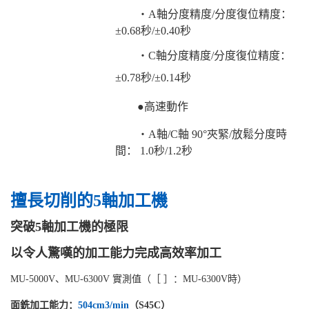
・A軸分度精度/分度復位精度：
±0.68秒/±0.40秒
・C軸分度精度/分度復位精度：
±0.78秒/±0.14秒
●高速動作
・A軸/C軸 90°夾緊/放鬆分度時
間： 1.0秒/1.2秒
擅長切削的5軸加工機
突破5軸加工機的極限
以令人驚嘆的加工能力完成高效率加工
MU-5000V、MU-6300V 實測值（［ ］：MU-6300V時）
面銑加工能力：
504cm3/min
（S45C）