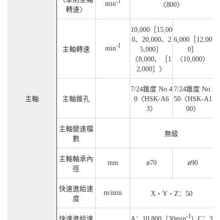
-1
min
〈800〉
轉速〉
10,000［15,00
0、20,000、2
6,000［12,00
-1
min
主軸轉速
5,000］
0］
〈8,000、［1
〈10,000〉
2,000］〉
7/24錐度 No.4
7/24錐度 No.
主軸
主軸錐孔
0〈HSK-A6
50〈HSK-A1
3〉
00〉
主軸變速檔
無級
數
主軸軸承內
mm
ø70
ø90
徑
快速進給速
m/min
X・Y・Z：50
度
-1
快速進給速
A：10,800（30min
）C：3