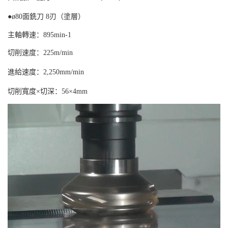
●ø80面銑刀 8刃（塗層）
主軸轉速：895min-1
切削速度：225m/min
進給速度：2,250mm/min
切削寬度×切深：56×4mm