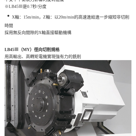
※LB45Ⅲ是0.7秒/分度
・
X軸：15m/min，Z軸：以20m/min的高速進給進一步縮短非切削
時間
採用無反向間隙的X軸直接驅動機構
LB45Ⅲ（MY）徑向切削規格
用高輸出、高轉矩電機實現強有力的銑削