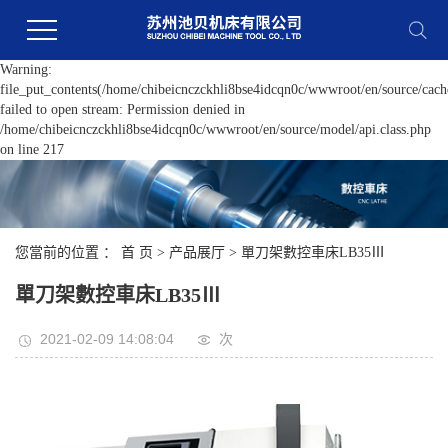
Warning:
file_put_contents(/home/chibeicnczckhli8bse4idcqn0c/wwwroot/en/source/cache
failed to open stream: Permission denied in
/home/chibeicnczckhli8bse4idcqn0c/wwwroot/en/source/model/api.class.php
on line 217
您當前的位置 ：
首 页
>
产品展厅
>
單刀架數控車床LB35Ⅲ
單刀架數控車床LB35Ⅲ
2021-02-09 14:08:04
次