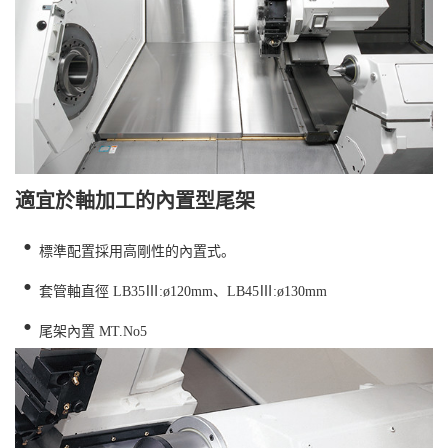
適宜於軸加工的內置型尾架
・
標準配置採用高剛性的內置式。
・
套管軸直徑 LB35Ⅲ:ø120mm、LB45Ⅲ:ø130mm
・
尾架內置 MT.No5