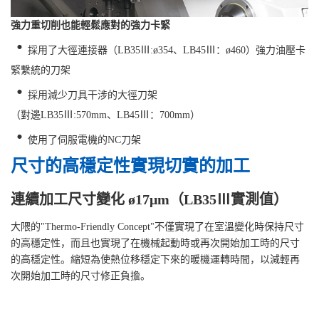
強力重切削也能輕鬆應對的強力卡緊
・
採用了大徑連接器（LB35Ⅲ:ø354、LB45Ⅲ：ø460）強力油壓卡
緊繫統的刀架
・
採用減少刀具干涉的大徑刀架
（對邊LB35Ⅲ:570mm、LB45Ⅲ：700mm）
・
使用了伺服電機的NC刀架
尺寸的高穩定性實現切實的加工
連續加工尺寸變化 ø17μm（LB35Ⅲ實測值）
大隈的"Thermo-Friendly Concept"不僅實現了在室溫變化時保持尺寸
的高穩定性，而且也實現了在機械起動時或再次開始加工時的尺寸
的高穩定性。縮短為使熱位移穩定下來的暖機運轉時間，以減輕再
次開始加工時的尺寸修正負擔。