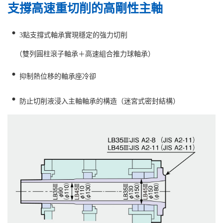
支撐高速重切削的高剛性主軸
・
3點支撐式軸承實現穩定的強力切削
（雙列圓柱滾子軸承＋高速組合推力球軸承）
・
抑制熱位移的軸承座冷卻
・
防止切削液浸入主軸軸承的構造（迷宮式密封結構）