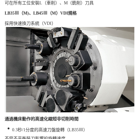
可在所有工位安裝L（車削）、M（銑削）刀具
LB35Ⅲ（M)、LB45Ⅲ（M）VDI規格
採用快速換刀系統（VDI）
通過機床動作的高速化縮短非切削時間
・
0.3秒/1分度的高速刀盤旋轉（LB35Ⅲ）
不受不平衡裝刀影響的旋轉速度