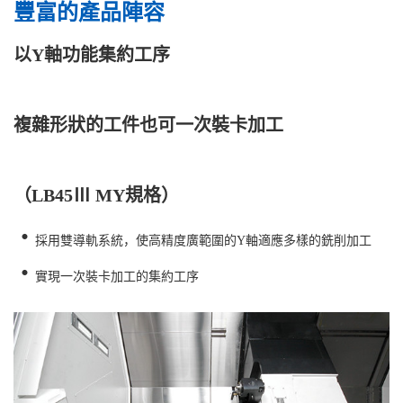
豐富的產品陣容
以Y軸功能集約工序
複雜形狀的工件也可一次裝卡加工
（LB45Ⅲ MY規格）
・
採用雙導軌系統，使高精度廣範圍的Y軸適應多樣的銑削加工
・
實現一次裝卡加工的集約工序