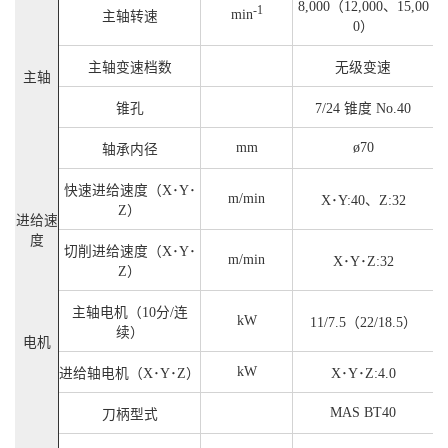
8,000（12,000、15,00
-1
min
主轴转速
0）
主轴变速档数
无级变速
主轴
锥孔
7/24 锥度 No.40
mm
ø70
轴承内径
快速进给速度（X･Y･
m/min
X･Y:40、Z:32
Z）
进给速
度
切削进给速度（X･Y･
m/min
X･Y･Z:32
Z）
主轴电机（10分/连
kW
11/7.5（22/18.5）
续）
电机
kW
进给轴电机（X･Y･Z）
X･Y･Z:4.0
MAS BT40
刀柄型式