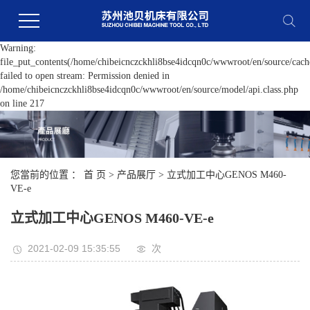
Warning:
file_put_contents(/home/chibeicnczckhli8bse4idcqn0c/wwwroot/en/source/cache
failed to open stream: Permission denied in
/home/chibeicnczckhli8bse4idcqn0c/wwwroot/en/source/model/api.class.php
on line 217
您當前的位置 ：
首 页
>
产品展厅
>
立式加工中心GENOS M460-
VE-e
立式加工中心GENOS M460-VE-e
2021-02-09 15:35:55
次