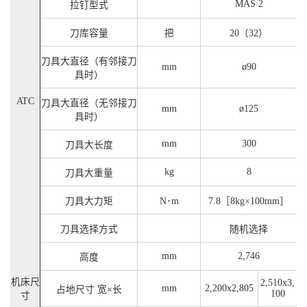
MAS 2
拉钉型式
刀库容量
把
20（32）
刀具大直径（有邻接刀
mm
ø90
具时）
ATC
刀具大直径（无邻接刀
mm
ø125
具时）
mm
300
刀具大长度
kg
8
刀具大重量
刀具大力矩
N･m
7.8［8kg×100mm］
刀具选择方式
随机选择
mm
2,746
高度
机床尺
2,510x3,
mm
2,200x2,805
占地尺寸 宽×长
100
寸