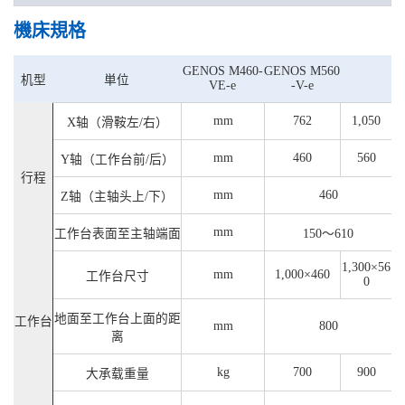
機床規格
GENOS M460-
GENOS M560
机型
単位
VE-e
-V-e
mm
762
1,050
X轴（滑鞍左/右）
mm
460
560
Y轴（工作台前/后）
行程
mm
460
Z轴（主轴头上/下）
mm
工作台表面至主轴端面
150～610
1,300×56
mm
1,000×460
工作台尺寸
0
地面至工作台上面的距
工作台
mm
800
离
kg
700
900
大承载重量