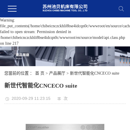
Warning:
file_put_contents(/home/chibeicnczckhli8bse4idcqn0c/wwwroot/en/source/cache
failed to open stream: Permission denied in
/home/chibeicnczckhli8bse4idcqn0c/wwwroot/en/source/model/api.class.php
on line 217
您當前的位置 ：
首 页
>
产品展厅
>
新世代智能化CNCECO suite
新世代智能化CNCECO suite
2020-09-29 11:23:15
次